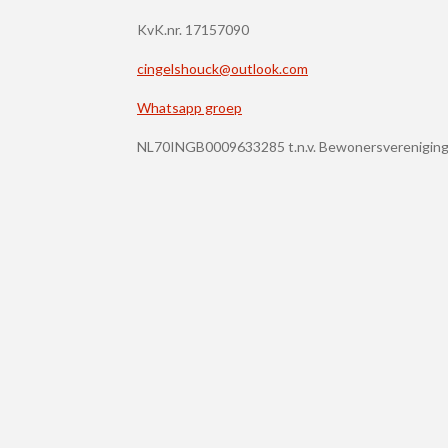
KvK.nr. 17157090
cingelshouck@outlook.com
Whatsapp groep
NL70INGB0009633285 t.n.v. Bewonersvereniging