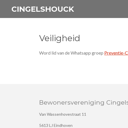
Ga
CINGELSHOUCK
direct
naar
de
Veiligheid
hoofdinhoud
Word lid van de Whatsapp groep
Preventie-C
Bewonersvereniging Cingel
Van Wassenhovestraat 11
5613 LJ Eindhoven