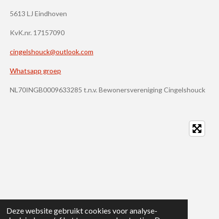
5613 LJ Eindhoven
KvK.nr. 17157090
cingelshouck@outlook.com
Whatsapp groep
NL70INGB0009633285 t.n.v. Bewonersvereniging Cingelshouck
Deze website gebruikt cookies voor analyse-